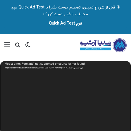
🎯 قبل از شروع کمپین، تصمیم درست بگیر! با Quick Ad Test روی
مخاطب واقعی تست کن ✅
فرم Quick Ad Test
تغییر پوسته
منو
جستجو ب
نمایشگر
Media error: Format(s) not supported or source(s) not found
ویدیو
دریافت پرونده: https://cdn.mediaarshiv.ir/files/kh930444-039_MP4-480.mp4?_=1