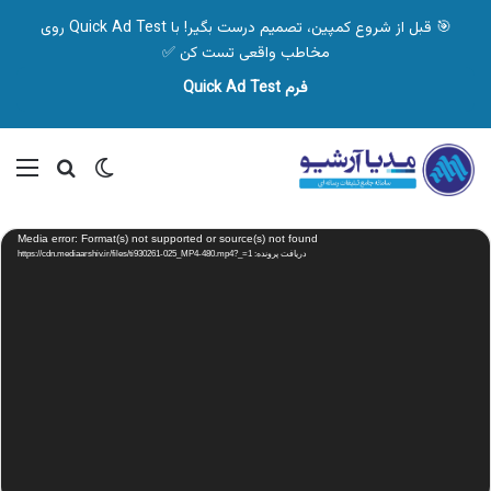
🎯 قبل از شروع کمپین، تصمیم درست بگیر! با Quick Ad Test روی
مخاطب واقعی تست کن ✅
فرم Quick Ad Test
تغییر پوسته
منو
جستجو ب
نمایشگر
Media error: Format(s) not supported or source(s) not found
ویدیو
دریافت پرونده: https://cdn.mediaarshiv.ir/files/ti930261-025_MP4-480.mp4?_=1