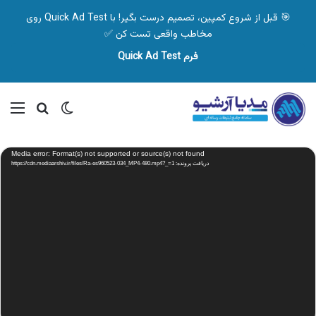
🎯 قبل از شروع کمپین، تصمیم درست بگیر! با Quick Ad Test روی
مخاطب واقعی تست کن ✅
فرم Quick Ad Test
تغییر پوسته
منو
جستجو ب
نمایشگر
Media error: Format(s) not supported or source(s) not found
ویدیو
دریافت پرونده: https://cdn.mediaarshiv.ir/files/Ra-es960523-034_MP4-480.mp4?_=1