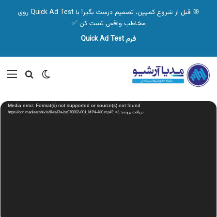
🎯 قبل از شروع کمپین، تصمیم درست بگیر! با Quick Ad Test روی
مخاطب واقعی تست کن ✅
فرم Quick Ad Test
تغییر پوسته
منو
جستجو ب
نمایشگر
Media error: Format(s) not supported or source(s) not found
ویدیو
دریافت پرونده: https://cdn.mediaarshiv.ir/files/Ra-ba970002-001_MP4-480.mp4?_=1