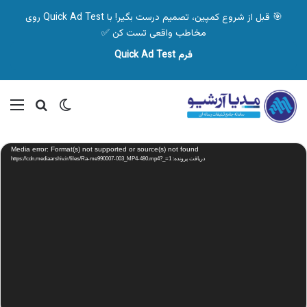
🎯 قبل از شروع کمپین، تصمیم درست بگیر! با Quick Ad Test روی
مخاطب واقعی تست کن ✅
فرم Quick Ad Test
تغییر پوسته
منو
جستجو ب
نمایشگر
Media error: Format(s) not supported or source(s) not found
ویدیو
دریافت پرونده: https://cdn.mediaarshiv.ir/files/Ra-me990007-003_MP4-480.mp4?_=1