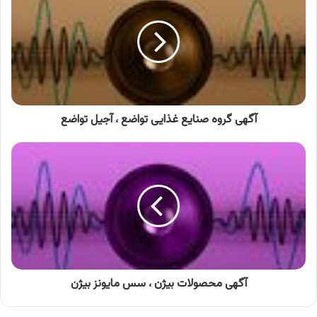
صنایع
غذایی
تواضع
،
آجیل
تواضع
آگهی گروه صنایع غذایی تواضع ، آجیل تواضع
آگهی
محصولات
بیژن
،
سس
مایونز
بیژن
آگهی محصولات بیژن ، سس مایونز بیژن