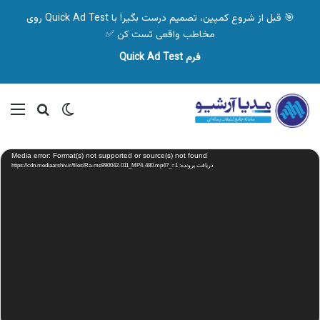
🎯 قبل از شروع کمپین، تصمیم درست بگیر! با Quick Ad Test روی
مخاطب واقعی تست کن ✅
فرم Quick Ad Test
تغییر پوسته
منو
جستجو ب
نمایشگر
Media error: Format(s) not supported or source(s) not found
ویدیو
دریافت پرونده: https://cdn.mediaarshiv.ir/files/Ra-me990042-011_MP4-480.mp4?_=1