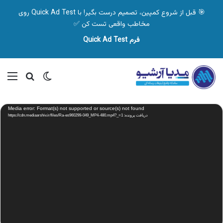
🎯 قبل از شروع کمپین، تصمیم درست بگیر! با Quick Ad Test روی
مخاطب واقعی تست کن ✅
فرم Quick Ad Test
تغییر پوسته
منو
جستجو ب
نمایشگر
Media error: Format(s) not supported or source(s) not found
ویدیو
دریافت پرونده: https://cdn.mediaarshiv.ir/files/Ra-es960299-049_MP4-480.mp4?_=1