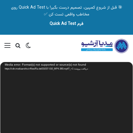
🎯 قبل از شروع کمپین، تصمیم درست بگیر! با Quick Ad Test روی
مخاطب واقعی تست کن ✅
فرم Quick Ad Test
تغییر پوسته
منو
جستجو ب
نمایشگر
Media error: Format(s) not supported or source(s) not found
ویدیو
دریافت پرونده: https://cdn.mediaarshiv.ir/files/Ra-de031037-010_MP4-360.mp4?_=1