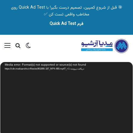
🎯 قبل از شروع کمپین، تصمیم درست بگیر! با Quick Ad Test روی
مخاطب واقعی تست کن ✅
فرم Quick Ad Test
تغییر پوسته
منو
جستجو ب
نمایشگر
Media error: Format(s) not supported or source(s) not found
ویدیو
دریافت پرونده: https://cdn.mediaarshiv.ir/files/es961890-187_MP4-480.mp4?_=1