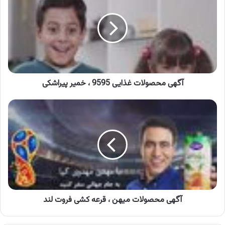
غذایی
9595
،
خمیر
پیراشکی
آگهی محصولات غذایی 9595 ، خمیر پیراشکی
آگهی
محصولات
میهن
،
قرعه
کشی
فروت
لند
آگهی محصولات میهن ، قرعه کشی فروت لند