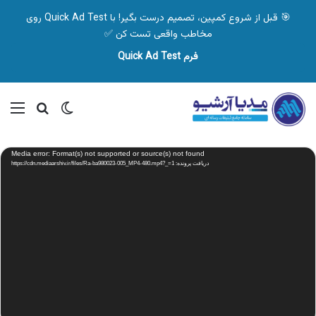
🎯 قبل از شروع کمپین، تصمیم درست بگیر! با Quick Ad Test روی
مخاطب واقعی تست کن ✅
فرم Quick Ad Test
تغییر پوسته
منو
جستجو ب
نمایشگر
Media error: Format(s) not supported or source(s) not found
ویدیو
دریافت پرونده: https://cdn.mediaarshiv.ir/files/Ra-ba980023-005_MP4-480.mp4?_=1