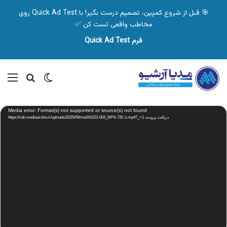
🎯 قبل از شروع کمپین، تصمیم درست بگیر! با Quick Ad Test روی
مخاطب واقعی تست کن ✅
فرم Quick Ad Test
تغییر پوسته
منو
جستجو ب
نمایشگر
Media error: Format(s) not supported or source(s) not found
ویدیو
دریافت پرونده: https://cdn.mediaarshiv.ir/uploads/2025/09/me041023-003_MP4-720-1.mp4?_=1