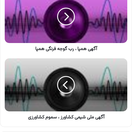
،
رب
گوجه
فرنگی
همپا
آگهی همپا ، رب گوجه فرنگی همپا
آگهی
ملی
شیمی
کشاورز
،
سموم
کشاورزی
آگهی ملی شیمی کشاورز ، سموم کشاورزی