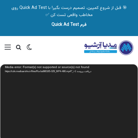
🎯 قبل از شروع کمپین، تصمیم درست بگیر! با Quick Ad Test روی
مخاطب واقعی تست کن ✅
فرم Quick Ad Test
تغییر پوسته
منو
جستجو ب
نمایشگر
Media error: Format(s) not supported or source(s) not found
ویدیو
دریافت پرونده: https://cdn.mediaarshiv.ir/files/Ra-ba980165-029_MP4-480.mp4?_=1