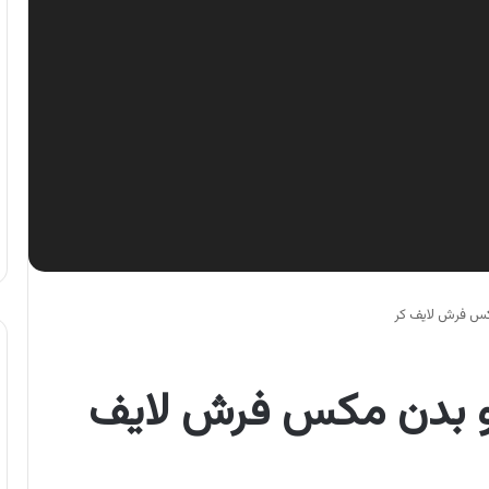
کس فرش لایف کر
پو بدن مکس فرش لایف