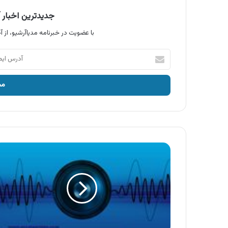
جدیدترین اخبار آ
با عضویت در خبرنامه مدیاآرشیو، از آخ
آدرس
ایمیل
خود
را
وارد
کنید
آگهی
لایف
کر
،
شامپو
بدن
آکواسیل
لایف