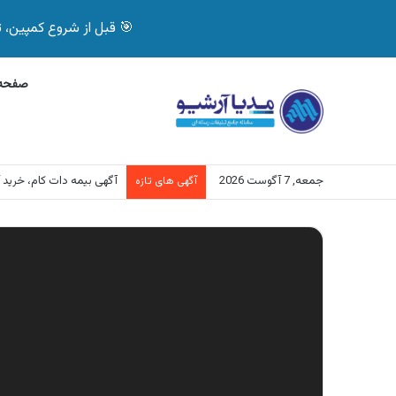
🎯 قبل از شروع کمپین، تصمیم درست بگیر! با 
صفحه 
جمعه, 7 آگوست 2026
آگهی بیمه دات کام، خرید آنلاین
آگهی های تازه
نمایشگر
ویدیو