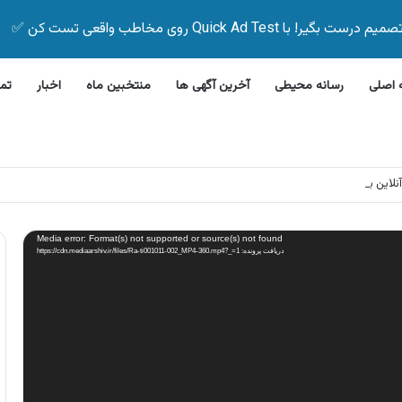
Quick Ad Test روی مخاطب واقعی تست کن ✅
اصلی
رسانه محیطی
آخرین آگهی ها
منتخبین ماه
اخبار
تم
 بیمه زیر ۵ دقیقه
Media error: Format(s) not supported or source(s) not found
دریافت پرونده: https://cdn.mediaarshiv.ir/files/Ra-ti001011-002_MP4-360.mp4?_=1