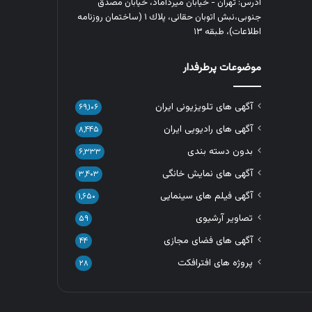
آدرس: تهران - خیابان میرداماد، خیابان مصدق
جنوبی،نبش اتوبان حقانی، پلاك ١ (ساختمان روزنامه
اطلاعات)، طبقه ۱۳
موضوعات پرطرفدار
آگهی های تلویزیونی ایران
۶۹,۱۰۶
آگهی های رادیویی ایران
۸,۴۴۵
بدون دسته بندی
۶,۳۳۳
آگهی های نمایش خانگی
۳,۴۰۳
آگهی فیلم های سینمایی
۱,۶۵۰
تصاویر آرشیوی
۵۹
آگهی های فضای مجازی
۴۴
پروژه های افترافکت
۲۸