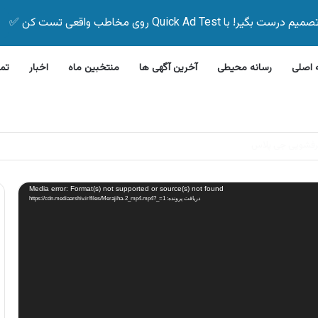
Quick Ad Test روی مخاطب واقعی تست کن ✅
اصلی
رسانه محیطی
آخرین آگهی ها
منتخبین ماه
اخبار
تم
 بیمه زیر ۵ دقیقه
Media error: Format(s) not supported or source(s) not found
دریافت پرونده: https://cdn.mediaarshiv.ir/files/Merajiha-2_mp4.mp4?_=1