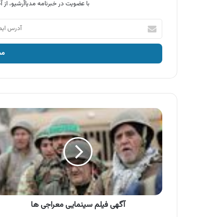
با عضویت در خبرنامه مدیاآرشیو، از آخ
آدرس
ایمیل
خود
را
وارد
کنید
آگهی
فیلم
سینمایی
معراجی
ها
آگهی فیلم سینمایی معراجی ها