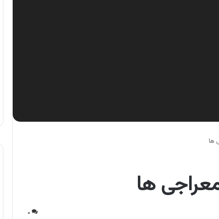
 ها
معراجی ها
۰