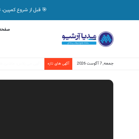
🎯 قبل از شروع کمپین، تصمیم درست بگیر! با 
صفحه 
جمعه, 7 آگوست 2026
آگهی بیمه دات کام، خرید آنلاین
آگهی های تازه
نمایشگر
ویدیو