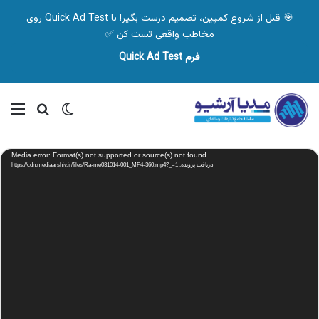
🎯 قبل از شروع کمپین، تصمیم درست بگیر! با Quick Ad Test روی
مخاطب واقعی تست کن ✅
فرم Quick Ad Test
تغییر پوسته
منو
جستجو ب
نمایشگر
Media error: Format(s) not supported or source(s) not found
ویدیو
دریافت پرونده: https://cdn.mediaarshiv.ir/files/Ra-me031014-001_MP4-360.mp4?_=1