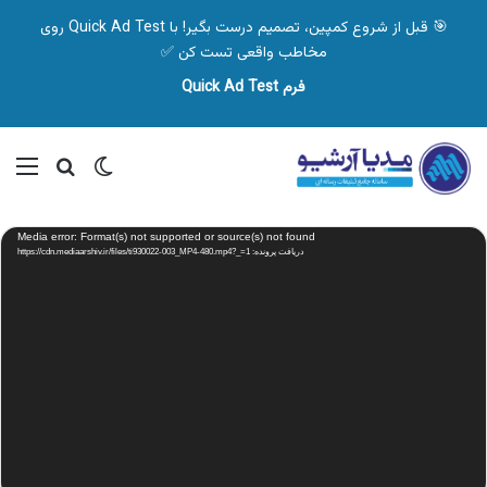
🎯 قبل از شروع کمپین، تصمیم درست بگیر! با Quick Ad Test روی
مخاطب واقعی تست کن ✅
فرم Quick Ad Test
تغییر پوسته
منو
جستجو ب
نمایشگر
Media error: Format(s) not supported or source(s) not found
ویدیو
دریافت پرونده: https://cdn.mediaarshiv.ir/files/ti930022-003_MP4-480.mp4?_=1