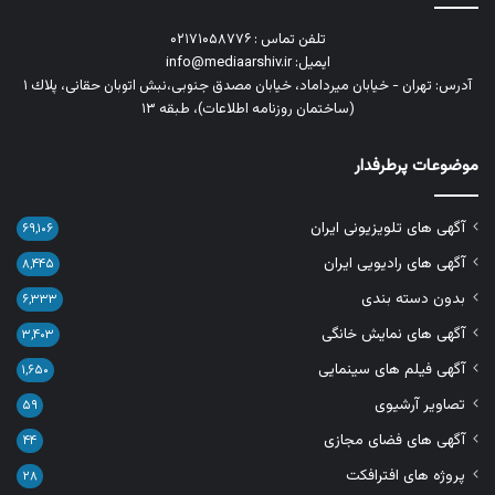
تلفن تماس : ۰۲۱۷۱۰۵۸۷۷۶
ایمیل: info@mediaarshiv.ir
آدرس: تهران - خیابان میرداماد، خیابان مصدق جنوبی،نبش اتوبان حقانی، پلاك ١
(ساختمان روزنامه اطلاعات)، طبقه ۱۳
موضوعات پرطرفدار
آگهی های تلویزیونی ایران
۶۹,۱۰۶
آگهی های رادیویی ایران
۸,۴۴۵
بدون دسته بندی
۶,۳۳۳
آگهی های نمایش خانگی
۳,۴۰۳
آگهی فیلم های سینمایی
۱,۶۵۰
تصاویر آرشیوی
۵۹
آگهی های فضای مجازی
۴۴
پروژه های افترافکت
۲۸