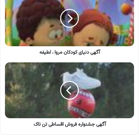
کودکان
مروا
،
لطیفه
آگهی دنیای کودکان مروا ، لطیفه
آگهی
جشنواره
فروش
اقساطی
تن
تاک
آگهی جشنواره فروش اقساطی تن تاک