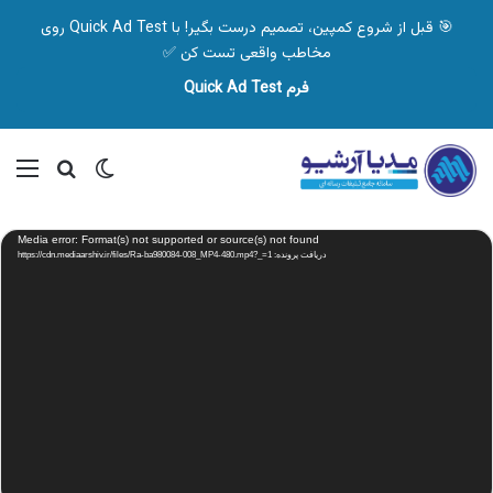
🎯 قبل از شروع کمپین، تصمیم درست بگیر! با Quick Ad Test روی
مخاطب واقعی تست کن ✅
فرم Quick Ad Test
تغییر پوسته
منو
جستجو ب
نمایشگر
Media error: Format(s) not supported or source(s) not found
ویدیو
دریافت پرونده: https://cdn.mediaarshiv.ir/files/Ra-ba980084-008_MP4-480.mp4?_=1