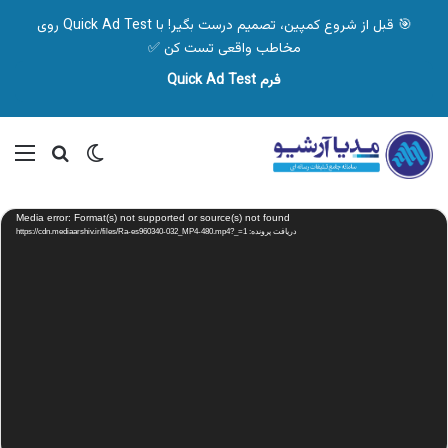
🎯 قبل از شروع کمپین، تصمیم درست بگیر! با Quick Ad Test روی
مخاطب واقعی تست کن ✅
فرم Quick Ad Test
تغییر پوسته
منو
جستجو ب
نمایشگر
Media error: Format(s) not supported or source(s) not found
ویدیو
دریافت پرونده: https://cdn.mediaarshiv.ir/files/Ra-es960340-032_MP4-480.mp4?_=1