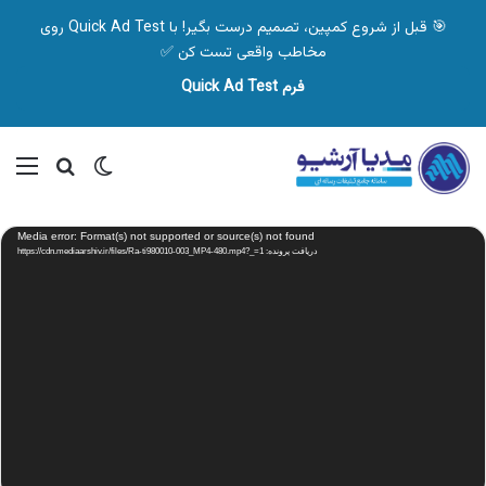
🎯 قبل از شروع کمپین، تصمیم درست بگیر! با Quick Ad Test روی
مخاطب واقعی تست کن ✅
فرم Quick Ad Test
تغییر پوسته
منو
جستجو ب
نمایشگر
Media error: Format(s) not supported or source(s) not found
ویدیو
دریافت پرونده: https://cdn.mediaarshiv.ir/files/Ra-ti980010-003_MP4-480.mp4?_=1