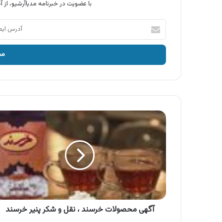
با عضویت در خبرنامه مدیاآرشیو، از آخ
آدرس
ایمیل
خود
را
وارد
کنید
آگهی
محصولات
خرسند
،
نقل
و
شکر
پنیر
خرسند
آگهی محصولات خرسند ، نقل و شکر پنیر خرسند