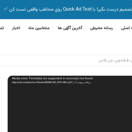
Quick Ad Test روی مخاطب واقعی تست کن ✅
اصلی
رسانه محیطی
آخرین آگهی ها
منتخبین ماه
اخبار
تم
لاین بیمه زیر ۵ دقیقه
Media error: Format(s) not supported or source(s) not found
دریافت پرونده: https://cdn.mediaarshiv.ir/files/es960086-002_MP4-480.mp4?_=1