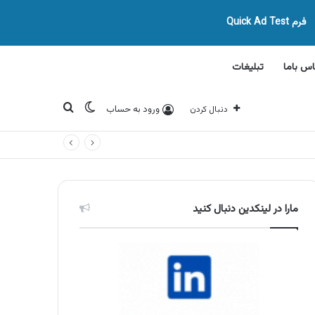
فرم Quick Ad Test
اس باما
تبلیغات
تغییر پوسته
جستجو برای
ورود به حساب
دنبال کردن
مارا در لینکدین دنبال کنید