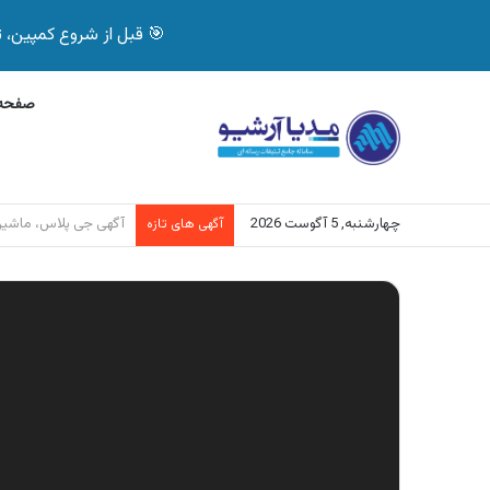
🎯 قبل از شروع کمپین، تصمیم درست بگیر! با 
صفحه 
چهارشنبه, 5 آگوست 2026
آگهی بیمه دات کام، خرید آن
آگهی های تازه
نمایشگر
ویدیو