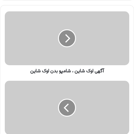
کنید
آگهی
اوک
شاین
،
شامپو
بدن
اوک
شاین
آگهی اوک شاین ، شامپو بدن اوک شاین
آگهی
بانک
شهر
،
به
دنیای
نو
سفر
کن