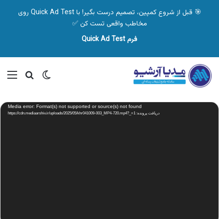
🎯 قبل از شروع کمپین، تصمیم درست بگیر! با Quick Ad Test روی
مخاطب واقعی تست کن ✅
فرم Quick Ad Test
تغییر پوسته
منو
جستجو ب
نمایشگر
Media error: Format(s) not supported or source(s) not found
ویدیو
دریافت پرونده: https://cdn.mediaarshiv.ir/uploads/2025/05/khr041009-003_MP4-720.mp4?_=1