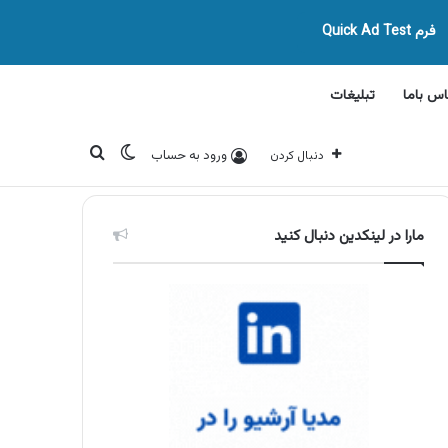
فرم Quick Ad Test
اس باما
تبلیغات
تغییر پوسته
جستجو برای
ورود به حساب
دنبال کردن
مارا در لینکدین دنبال کنید