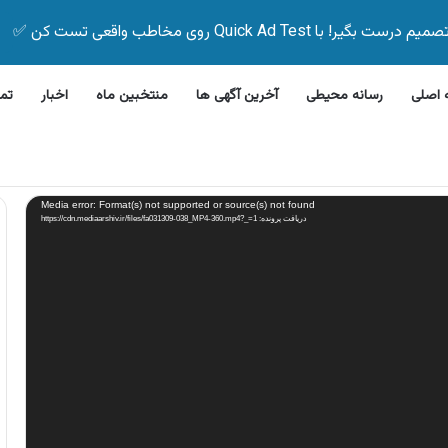
Quick Ad Test روی مخاطب واقعی تست کن ✅
اصلی
رسانه محیطی
آخرین آگهی ها
منتخبین ماه
اخبار
تم
ن ظرفشویی جی پلاس
Media error: Format(s) not supported or source(s) not found
دریافت پرونده: https://cdn.mediaarshiv.ir/files/fa031309-038_MP4-360.mp4?_=1