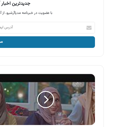
جدیدترین اخبار آ
با عضویت در خبرنامه مدیاآرشیو، از آخ
آدرس
ایمیل
خود
را
وارد
کنید
آگهی
دورتو
،
مایع
ظرفشویی
اورجینال
دورتو