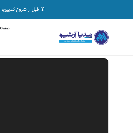
🎯 قبل از شروع کمپین، تصمیم درست بگیر! با 
صفحه 
چهارشنبه, 5 آگوست 2026
آگهی جی پلاس، ماشی
آگهی های تازه
نمایشگر
ویدیو