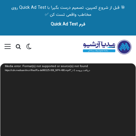
🎯 قبل از شروع کمپین، تصمیم درست بگیر! با Quick Ad Test روی
مخاطب واقعی تست کن ✅
فرم Quick Ad Test
تغییر پوسته
منو
جستجو ب
نمایشگر
Media error: Format(s) not supported or source(s) not found
ویدیو
دریافت پرونده: https://cdn.mediaarshiv.ir/files/Ra-de960125-008_MP4-480.mp4?_=1