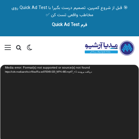
🎯 قبل از شروع کمپین، تصمیم درست بگیر! با Quick Ad Test روی
مخاطب واقعی تست کن ✅
فرم Quick Ad Test
تغییر پوسته
منو
جستجو ب
نمایشگر
Media error: Format(s) not supported or source(s) not found
ویدیو
دریافت پرونده: https://cdn.mediaarshiv.ir/files/Ra-es970049-020_MP4-480.mp4?_=1