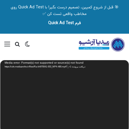
🎯 قبل از شروع کمپین، تصمیم درست بگیر! با Quick Ad Test روی
مخاطب واقعی تست کن ✅
فرم Quick Ad Test
تغییر پوسته
منو
جستجو ب
نمایشگر
Media error: Format(s) not supported or source(s) not found
ویدیو
دریافت پرونده: https://cdn.mediaarshiv.ir/files/Ra-kh970041-003_MP4-480.mp4?_=1