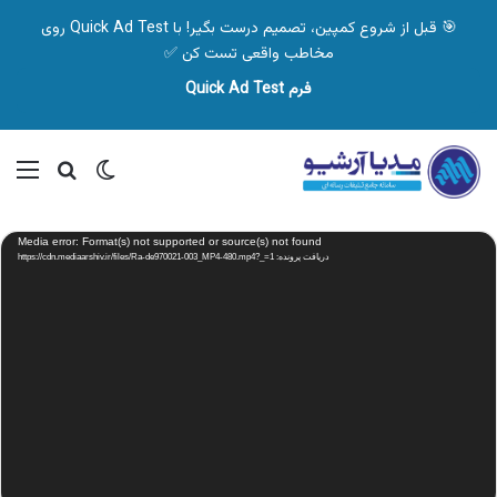
🎯 قبل از شروع کمپین، تصمیم درست بگیر! با Quick Ad Test روی
مخاطب واقعی تست کن ✅
فرم Quick Ad Test
تغییر پوسته
منو
جستجو ب
نمایشگر
Media error: Format(s) not supported or source(s) not found
ویدیو
دریافت پرونده: https://cdn.mediaarshiv.ir/files/Ra-de970021-003_MP4-480.mp4?_=1