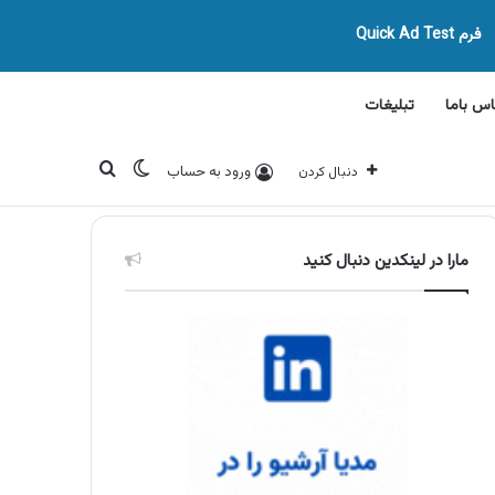
فرم Quick Ad Test
اس باما
تبلیغات
تغییر پوسته
جستجو برای
ورود به حساب
دنبال کردن
مارا در لینکدین دنبال کنید