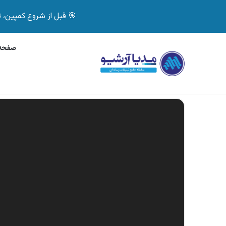
🎯 قبل از شروع کمپین، تصمیم درست بگیر! با 
صفحه 
چهارشنبه, 5 آگوست 2026
آگهی بیمه دات کام، خرید آن
آگهی های تازه
نمایشگر
ویدیو