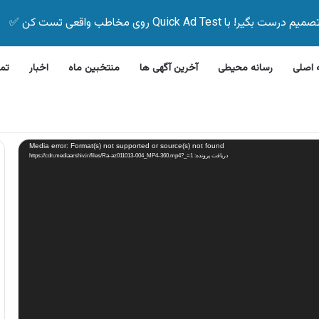
Quick Ad Test روی مخاطب واقعی تست کن ✅
اصلی
رسانه محیطی
آخرین آگهی ها
منتخبین ماه
اخبار
تم
لاین بیمه زیر ۵ دقیقه
Media error: Format(s) not supported or source(s) not found
دریافت پرونده: https://cdn.mediaarshiv.ir/files/Ra-az011013-004_MP4-360.mp4?_=1