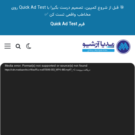
🎯 قبل از شروع کمپین، تصمیم درست بگیر! با Quick Ad Test روی
مخاطب واقعی تست کن ✅
فرم Quick Ad Test
تغییر پوسته
منو
جستجو ب
نمایشگر
Media error: Format(s) not supported or source(s) not found
ویدیو
دریافت پرونده: https://cdn.mediaarshiv.ir/files/Ra-me970049-003_MP4-480.mp4?_=1