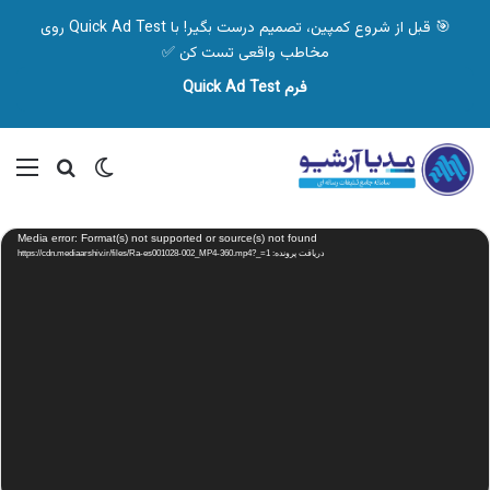
🎯 قبل از شروع کمپین، تصمیم درست بگیر! با Quick Ad Test روی
مخاطب واقعی تست کن ✅
فرم Quick Ad Test
تغییر پوسته
منو
جستجو ب
نمایشگر
Media error: Format(s) not supported or source(s) not found
ویدیو
دریافت پرونده: https://cdn.mediaarshiv.ir/files/Ra-es001028-002_MP4-360.mp4?_=1