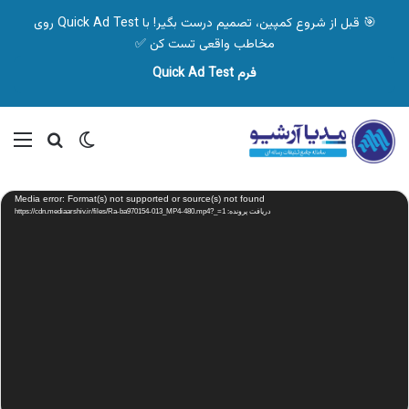
🎯 قبل از شروع کمپین، تصمیم درست بگیر! با Quick Ad Test روی
مخاطب واقعی تست کن ✅
فرم Quick Ad Test
تغییر پوسته
منو
جستجو ب
نمایشگر
Media error: Format(s) not supported or source(s) not found
ویدیو
دریافت پرونده: https://cdn.mediaarshiv.ir/files/Ra-ba970154-013_MP4-480.mp4?_=1