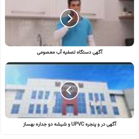
تصفیه
آب
معصومی
آگهی دستگاه تصفیه آب معصومی
آگهی
در
و
پنجره
UPVC
و
شیشه
دو
جداره
بهساز
آگهی در و پنجره UPVC و شیشه دو جداره بهساز