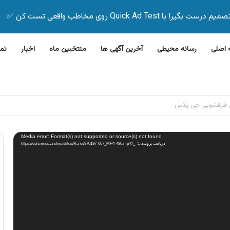
Quick Ad Test روی مخاطب واقعی تست کن ✅
اصلی
رسانه محیطی
آخرین آگهی ها
منتخبین ماه
اخبار
تم
این بیمه زیر ۵ دقیقه
Media error: Format(s) not supported or source(s) not found
دریافت پرونده: https://cdn.mediaarshiv.ir/files/Ra-es970197-067_MP4-480.mp4?_=1