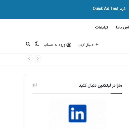
فرم Quick Ad Test
اس باما
تبلیغات
تغییر پوسته
جستجو برای
ورود به حساب
دنبال کردن
مارا در لینکدین دنبال کنید