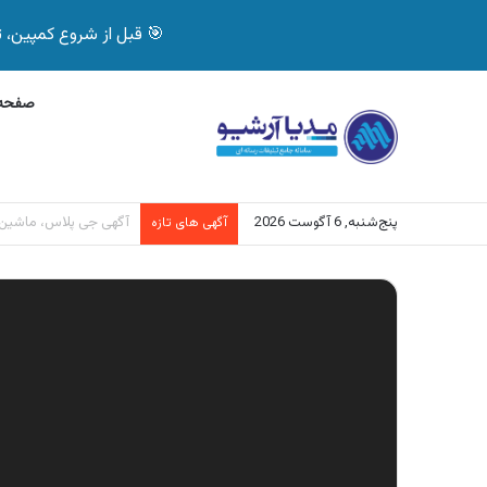
🎯 قبل از شروع کمپین، تصمیم درست بگیر! با 
صفحه 
پنج‌شنبه, 6 آگوست 2026
آگهی بیمه دات کام، خرید آنل
آگهی های تازه
نمایشگر
ویدیو