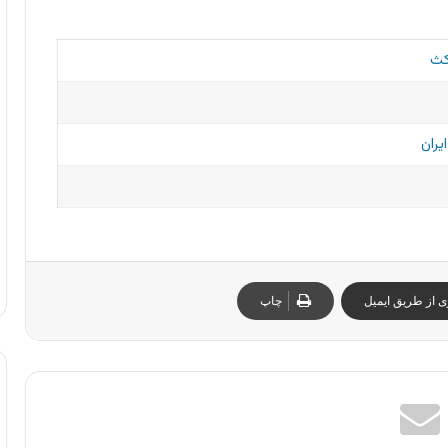
کث
یران
ی از طریق ایمیل
چاپ