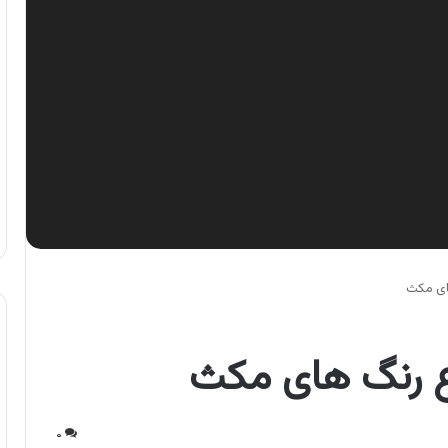
های مکث
ع رنگ های مکث
۰