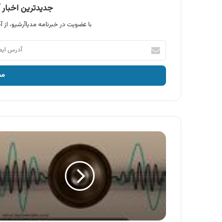
جدیدترین اخبار آ
با عضویت در خبرنامه مدیاآرشیو، از آخ
آدرس
ایمیل
خود
را
وارد
کنید
آگهی
گروه
کارخانجات
آجر
تیراژه
،
آجر
تیراژه