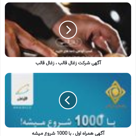
آگهی
شرکت
زغال
قالب
،
زغال
قالب
آگهی شرکت زغال قالب ، زغال قالب
آگهی
همراه
اول
،
با
1000
شروع
میشه
آگهی همراه اول ، با 1000 شروع میشه