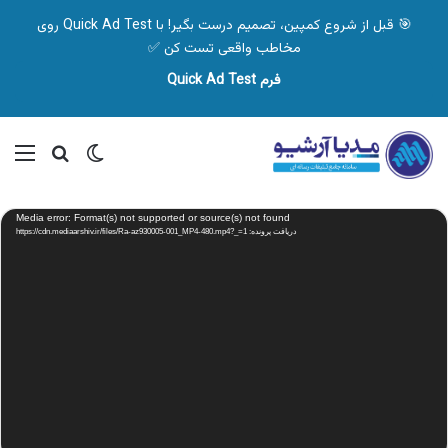
🎯 قبل از شروع کمپین، تصمیم درست بگیر! با Quick Ad Test روی
مخاطب واقعی تست کن ✅
فرم Quick Ad Test
تغییر پوسته
منو
جستجو ب
نمایشگر
Media error: Format(s) not supported or source(s) not found
ویدیو
دریافت پرونده: https://cdn.mediaarshiv.ir/files/Ra-az930005-001_MP4-480.mp4?_=1