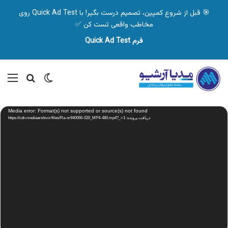
🎯 قبل از شروع کمپین، تصمیم درست بگیر! با Quick Ad Test روی
مخاطب واقعی تست کن ✅
فرم Quick Ad Test
تغییر پوسته
منو
جستجو ب
نمایشگر
Media error: Format(s) not supported or source(s) not found
ویدیو
دریافت پرونده: https://cdn.mediaarshiv.ir/files/Ra-or940066-020_MP4-480.mp4?_=1