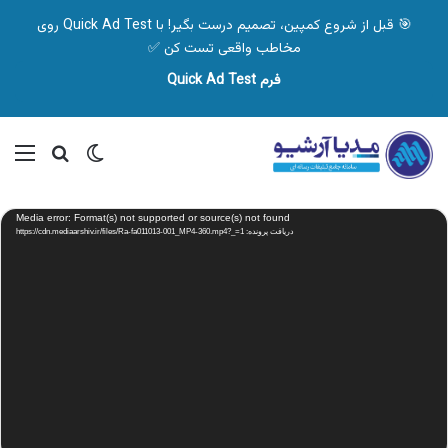
🎯 قبل از شروع کمپین، تصمیم درست بگیر! با Quick Ad Test روی
مخاطب واقعی تست کن ✅
فرم Quick Ad Test
تغییر پوسته
منو
جستجو ب
نمایشگر
Media error: Format(s) not supported or source(s) not found
ویدیو
دریافت پرونده: https://cdn.mediaarshiv.ir/files/Ra-fa011013-001_MP4-360.mp4?_=1