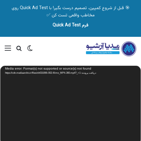
🎯 قبل از شروع کمپین، تصمیم درست بگیر! با Quick Ad Test روی
مخاطب واقعی تست کن ✅
فرم Quick Ad Test
تغییر پوسته
منو
جستجو ب
نمایشگر
Media error: Format(s) not supported or source(s) not found
ویدیو
دریافت پرونده: https://cdn.mediaarshiv.ir/files/sh031066-002-filimo_MP4-360.mp4?_=1