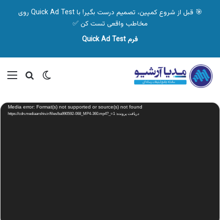
🎯 قبل از شروع کمپین، تصمیم درست بگیر! با Quick Ad Test روی
مخاطب واقعی تست کن ✅
فرم Quick Ad Test
تغییر پوسته
منو
جستجو ب
نمایشگر
Media error: Format(s) not supported or source(s) not found
ویدیو
دریافت پرونده: https://cdn.mediaarshiv.ir/files/ba990592-068_MP4-360.mp4?_=1