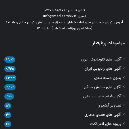
تلفن تماس : ۰۲۱۷۱۰۵۸۷۷۶
ایمیل: info@mediaarshiv.ir
آدرس: تهران - خیابان میرداماد، خیابان مصدق جنوبی،نبش اتوبان حقانی، پلاك ١
(ساختمان روزنامه اطلاعات)، طبقه ۱۳
موضوعات پرطرفدار
آگهی های تلویزیونی ایران
۶۹,۱۰۶
آگهی های رادیویی ایران
۸,۴۴۵
بدون دسته بندی
۶,۳۳۳
آگهی های نمایش خانگی
۳,۴۰۳
آگهی فیلم های سینمایی
۱,۶۵۰
تصاویر آرشیوی
۵۹
آگهی های فضای مجازی
۴۴
پروژه های افترافکت
۲۸