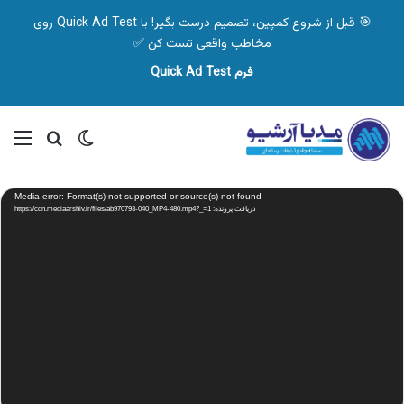
🎯 قبل از شروع کمپین، تصمیم درست بگیر! با Quick Ad Test روی
مخاطب واقعی تست کن ✅
فرم Quick Ad Test
تغییر پوسته
منو
جستجو ب
نمایشگر
Media error: Format(s) not supported or source(s) not found
ویدیو
دریافت پرونده: https://cdn.mediaarshiv.ir/files/ab970793-040_MP4-480.mp4?_=1