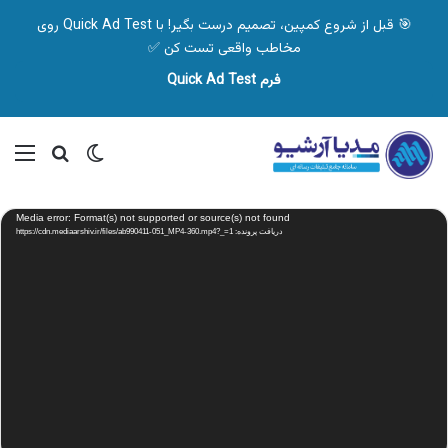
🎯 قبل از شروع کمپین، تصمیم درست بگیر! با Quick Ad Test روی
مخاطب واقعی تست کن ✅
فرم Quick Ad Test
تغییر پوسته
منو
جستجو ب
نمایشگر
Media error: Format(s) not supported or source(s) not found
ویدیو
دریافت پرونده: https://cdn.mediaarshiv.ir/files/ab990411-051_MP4-360.mp4?_=1