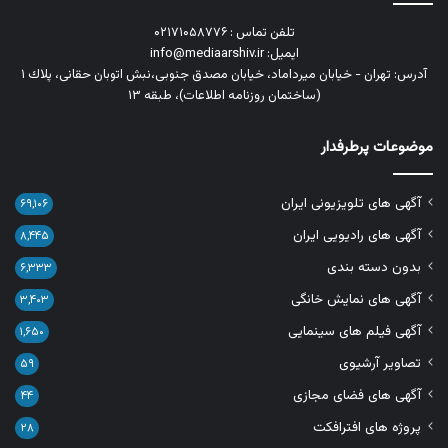
تلفن تماس : ۰۲۱۷۱۰۵۸۷۷۶
ایمیل: info@mediaarshiv.ir
آدرس: تهران - خیابان میرداماد، خیابان مصدق جنوبی،نبش اتوبان حقانی، پلاك ١
(ساختمان روزنامه اطلاعات)، طبقه ۱۳
موضوعات پرطرفدار
آگهی های تلویزیونی ایران
۶۹,۱۰۶
آگهی های رادیویی ایران
۸,۴۴۵
بدون دسته بندی
۶,۳۳۳
آگهی های نمایش خانگی
۳,۴۰۳
آگهی فیلم های سینمایی
۱,۶۵۰
تصاویر آرشیوی
۵۹
آگهی های فضای مجازی
۴۴
پروژه های افترافکت
۲۸