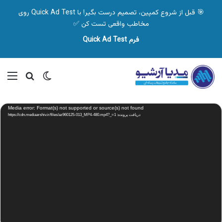
🎯 قبل از شروع کمپین، تصمیم درست بگیر! با Quick Ad Test روی
مخاطب واقعی تست کن ✅
فرم Quick Ad Test
تغییر پوسته
منو
جستجو ب
نمایشگر
Media error: Format(s) not supported or source(s) not found
ویدیو
دریافت پرونده: https://cdn.mediaarshiv.ir/files/az960125-013_MP4-480.mp4?_=1