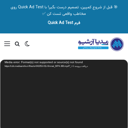
🎯 قبل از شروع کمپین، تصمیم درست بگیر! با Quick Ad Test روی
مخاطب واقعی تست کن ✅
فرم Quick Ad Test
تغییر پوسته
منو
جستجو ب
نمایشگر
Media error: Format(s) not supported or source(s) not found
ویدیو
دریافت پرونده: https://cdn.mediaarshiv.ir/files/or041053-011-filmnet_MP4-360.mp4?_=1