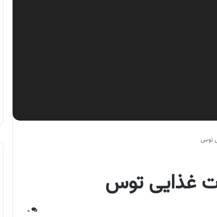
ی توس
ت غذایی توس
۰