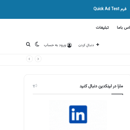
فرم Quick Ad Test
اس باما
تبلیغات
تغییر پوسته
جستجو برای
ورود به حساب
دنبال کردن
مارا در لینکدین دنبال کنید