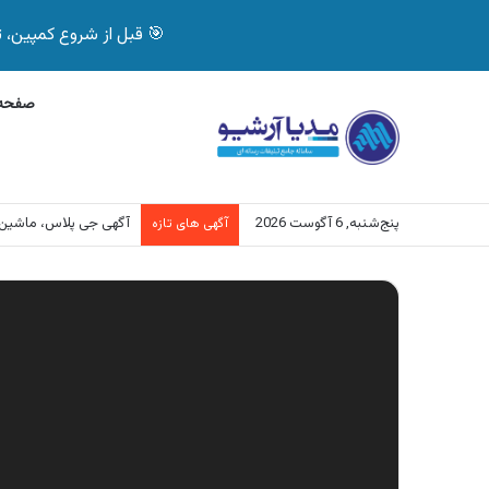
🎯 قبل از شروع کمپین، تصمیم درست بگیر! با 
صفحه 
پنج‌شنبه, 6 آگوست 2026
آگهی جی پلاس، ماشین
آگهی های تازه
نمایشگر
ویدیو