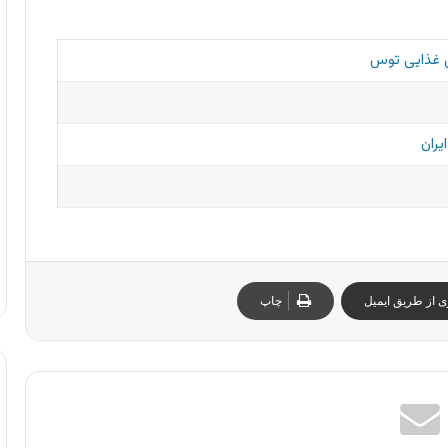
 غذایی توس
یران
ی از طریق ایمیل
چاپ