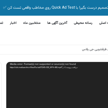
Quick Ad Test روی مخاطب واقعی تست کن ✅
اصلی
رسانه محیطی
آخرین آگهی ها
منتخبین ماه
اخبار
تم
 ظرفشویی جی پلاس
Media error: Format(s) not supported or source(s) not found
دریافت پرونده: https://cdn.mediaarshiv.ir/files/Ra-ba970345-039_MP4-480.mp4?_=1