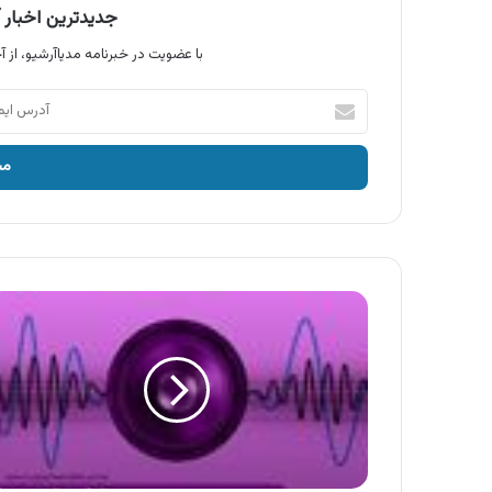
جدیدترین اخبار آ
با عضویت در خبرنامه مدیاآرشیو، از آخ
آدرس
ایمیل
خود
را
وارد
کنید
آگهی
محصولات
جوانه
،
رب
گوجه
فرنگی
جوانه