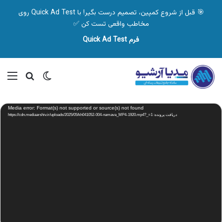
🎯 قبل از شروع کمپین، تصمیم درست بگیر! با Quick Ad Test روی
مخاطب واقعی تست کن ✅
فرم Quick Ad Test
تغییر پوسته
منو
جستجو ب
نمایشگر
Media error: Format(s) not supported or source(s) not found
ویدیو
دریافت پرونده: https://cdn.mediaarshiv.ir/uploads/2025/05/kh041052-004-namava_MP4-1920.mp4?_=1