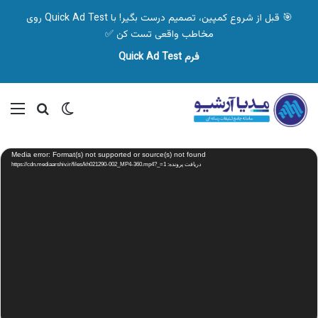
🎯 قبل از شروع کمپین، تصمیم درست بگیر! با Quick Ad Test روی
مخاطب واقعی تست کن ✅
فرم Quick Ad Test
تغییر پوسته
منو
جستجو ب
نمایشگر
Media error: Format(s) not supported or source(s) not found
ویدیو
دریافت پرونده: https://cdn.mediaarshiv.ir/files/kh021290-002_MP4-360.mp4?_=1