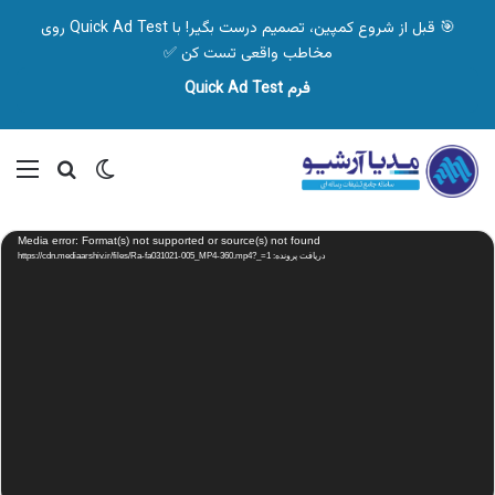
🎯 قبل از شروع کمپین، تصمیم درست بگیر! با Quick Ad Test روی
مخاطب واقعی تست کن ✅
فرم Quick Ad Test
تغییر پوسته
منو
جستجو ب
نمایشگر
Media error: Format(s) not supported or source(s) not found
ویدیو
دریافت پرونده: https://cdn.mediaarshiv.ir/files/Ra-fa031021-005_MP4-360.mp4?_=1