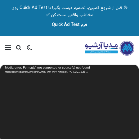
🎯 قبل از شروع کمپین، تصمیم درست بگیر! با Quick Ad Test روی
مخاطب واقعی تست کن ✅
فرم Quick Ad Test
تغییر پوسته
منو
جستجو ب
نمایشگر
Media error: Format(s) not supported or source(s) not found
ویدیو
دریافت پرونده: https://cdn.mediaarshiv.ir/files/or930057-007_MP4-480.mp4?_=1