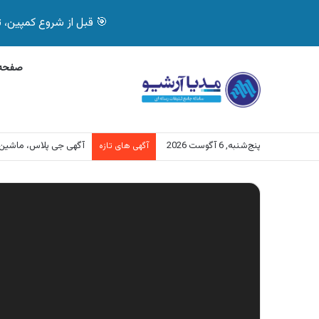
🎯 قبل از شروع کمپین، تصمیم درست بگیر! با 
صفحه 
پنج‌شنبه, 6 آگوست 2026
آگهی جی پلاس، ماشین
آگهی های تازه
نمایشگر
ویدیو