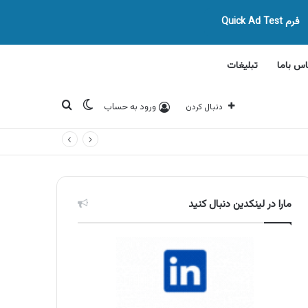
فرم Quick Ad Test
اس باما
تبلیغات
تغییر پوسته
جستجو برای
ورود به حساب
دنبال کردن
مارا در لینکدین دنبال کنید