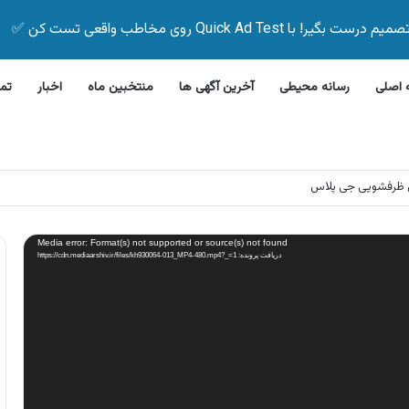
Quick Ad Test روی مخاطب واقعی تست کن ✅
اصلی
رسانه محیطی
آخرین آگهی ها
منتخبین ماه
اخبار
تم
 ظرفشویی جی پلاس
Media error: Format(s) not supported or source(s) not found
دریافت پرونده: https://cdn.mediaarshiv.ir/files/kh930064-013_MP4-480.mp4?_=1