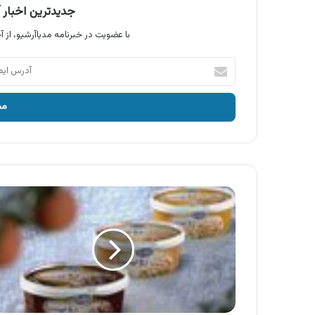
جدیدترین اخبار آ
با عضویت در خبرنامه مدیاآرشیو، از آخ
آدرس
ایمیل
خود
را
وارد
کنید
آگهی
بستنی
میهن
،
بستنی
پذیرایی
رویا