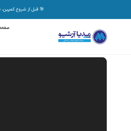
🎯 قبل از شروع کمپین، تصمیم درست بگیر! با 
صفحه 
چهارشنبه, 5 آگوست 2026
آگهی بیمه دات کام، خرید آن
آگهی های تازه
نمایشگر
ویدیو