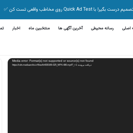
Quick Ad Test روی مخاطب واقعی تست کن ✅
اصلی
رسانه محیطی
آخرین آگهی ها
منتخبین ماه
اخبار
تم
لاین بیمه زیر ۵ دقیقه
Media error: Format(s) not supported or source(s) not found
دریافت پرونده: https://cdn.mediaarshiv.ir/files/kh930169-025_MP4-480.mp4?_=1