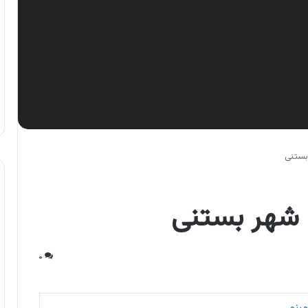
بستنی
 شهر بستنی
۰
مینو