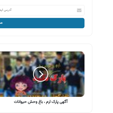
آدرس
ایمیل
خود
را
وارد
کنید
آگهی
پارک
ارم
،
باغ
وحش
حیوانات
آگهی پارک ارم ، باغ وحش حیوانات