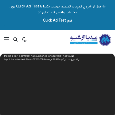
🎯 قبل از شروع کمپین، تصمیم درست بگیر! با Quick Ad Test روی
مخاطب واقعی تست کن ✅
فرم Quick Ad Test
تغییر پوسته
منو
جستجو ب
نمایشگر
Media error: Format(s) not supported or source(s) not found
ویدیو
دریافت پرونده: https://cdn.mediaarshiv.ir/files/mo021033-009-filmnet_MP4-360.mp4?_=1