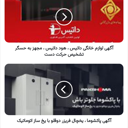
خانگی
داتیس
،
هود
داتیس
،
مجهز
به
آگهی لوازم خانگی داتیس ، هود داتیس ، مجهز به حسگر
حسگر
تشخیص حرکت دست
تشخیص
حرکت
آگهی
دست
پاکشوما
،
یخچال
فریزر
دوقلو
با
یخ
ساز
اتوماتیک
آگهی پاکشوما ، یخچال فریزر دوقلو با یخ ساز اتوماتیک